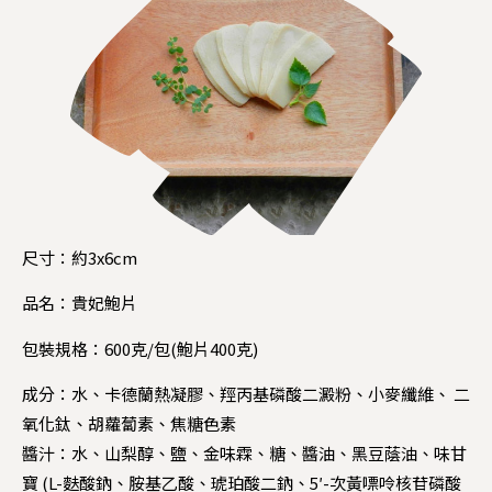
尺寸：約3x6cm
品名：貴妃鮑片
包裝規格：600克/包(鮑片400克)
成分：水、卡德蘭熱凝膠、羥丙基磷酸二澱粉、小麥纖維、 二
氧化鈦、胡蘿蔔素、焦糖色素
醬汁：水、山梨醇、鹽、金味霖、糖、醬油、黑豆蔭油、味甘
寶 (L-麩酸鈉、胺基乙酸、琥珀酸二鈉、5′-次黃嘌呤核苷磷酸