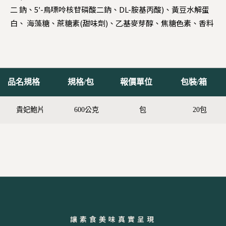
二 鈉、5′-鳥嘌呤核苷磷酸二鈉、DL-胺基丙酸)、黃豆水解蛋
白、 海藻糖、蔗糖素(甜味劑)、乙基麥芽醇、焦糖色素、香料
品名規格
規格/包
報價單位
包裝/箱
貴妃鮑片
600公克
包
20包
讓素食美味真實呈現