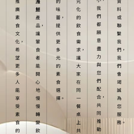
推
海
的
元
資
我
廣
鮮
味
化
料
們
素
產
蕾，
的
或
都
食
品，
提
飲
聯
願
文
讓
供
食
繫
意
化，
葷
更
需
我
盡
希
食
多
求，
們，
力
望
者
元
讓
我
與
更
能
的
大
們
您
多
開
素
家
會
們
人
心
食
在
竭
配
能
地
選
同
誠
合，
享
慢
擇。
一
為
共
受
慢
餐
您
同
素
轉
桌
服
推
食
變
上
務。
動
的
飲
共