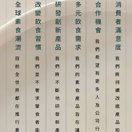
全
改
研
多
合
消
球
變
發
元
作
費
素
飲
創
飲
機
者
食
食
新
食
會
滿
潮
習
產
需
意
我
流
慣
品
求
度
們
希
目
我
我
我
我
望
前
們
們
們
們
有
全
並
將
的
將
更
世
不
不
素
持
多
界
奢
斷
食
續
人
都
求
地
產
改
及
在
葷
研
品
進
公
推
食
發
旨
產
司
行
者
新
在
品
行
素
能
產
讓
和