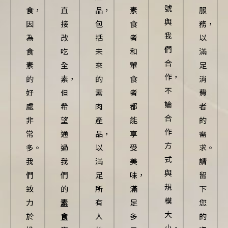
號
食，
直
品，
素
服
與
因
接
包
食
務，
我
為
改
括
者
以
們
食
吃
未
和
滿
合
素
全
來
葷
足
作，
的
素，
的
食
消
不
好
但
素
者
費
論
處
希
肉
都
者
合
非
望
產
能
的
作
常
通
品，
享
需
方
多。
過
以
受
求。
式
我
我
滿
美
請
與
們
們
足
味，
留
規
致
的
所
滿
下
模
力
素
有
足
您
大
於
食
人
多
的
小，