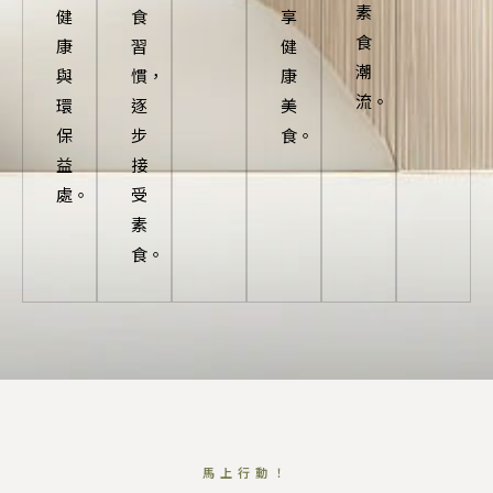
素
健
食
享
食
康
習
健
潮
與
慣，
康
流。
環
逐
美
保
步
食。
益
接
處。
受
素
食。
馬上行動！