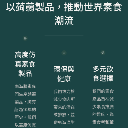
以蒟蒻製品，推動世界素食
潮流
高度仿
真素食
多元飲
環保與
製品
食選擇
健康
南海藝素專
我們的素食
我們致力於
門生產蒟蒻
產品旨在減
減少食肉所
製品，擁有
少素食推廣
帶來的潛在
超過10年的
的難度，為
碳排放，並
歷史。我們
素食者和葷
避免海洋生
以高度仿真