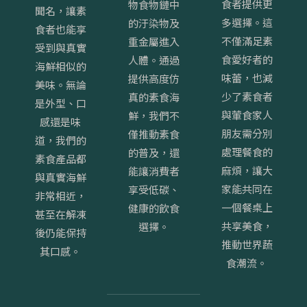
食者提供更
物食物鏈中
聞名，讓素
多選擇。這
的汙染物及
食者也能享
不僅滿足素
重金屬進入
受到與真實
食愛好者的
人體。通過
海鮮相似的
味蕾，也減
提供高度仿
美味。無論
少了素食者
真的素食海
是外型、口
與葷食家人
鮮，我們不
感還是味
朋友需分別
僅推動素食
道，我們的
處理餐食的
的普及，還
素食產品都
麻煩，讓大
能讓消費者
與真實海鮮
家能共同在
享受低碳、
非常相近，
一個餐桌上
健康的飲食
甚至在解凍
共享美食，
選擇。
後仍能保持
推動世界蔬
其口感。
食潮流。